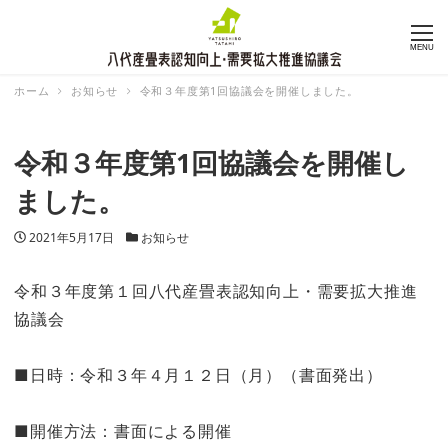
MENU
ホーム
お知らせ
令和３年度第1回協議会を開催しました。
令和３年度第1回協議会を開催し
ました。
投稿日
カテゴリー
2021年5月17日
お知らせ
令和３年度第１回八代産畳表認知向上・需要拡大推進
協議会
■日時：令和３年４月１２日（月）（書面発出）
■開催方法：書面による開催